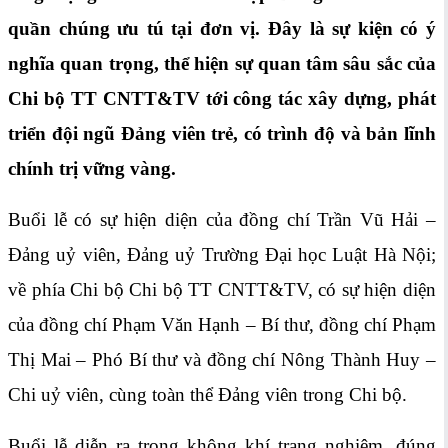
quần chúng ưu tú tại đơn vị. Đây là sự kiện có ý
nghĩa quan trọng, thể hiện sự quan tâm sâu sắc của
Chi bộ TT CNTT&TV tới công tác xây dựng, phát
triển đội ngũ Đảng viên trẻ, có trình độ và bản lĩnh
chính trị vững vàng.
Buổi lễ có sự hiện diện của đồng chí Trần Vũ Hải –
Đảng uỷ viên, Đảng uỷ Trường Đại học Luật Hà Nội;
về phía Chi bộ Chi bộ TT CNTT&TV, có sự hiện diện
của đồng chí Phạm Văn Hạnh – Bí thư, đồng chí Phạm
Thị Mai – Phó Bí thư và đồng chí Nông Thành Huy –
Chi uỷ viên, cùng toàn thể Đảng viên trong Chi bộ.
Buổi lễ diễn ra trong không khí trang nghiêm, đúng