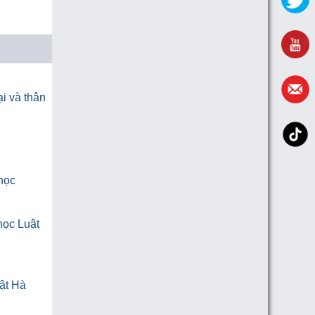
i và thân
 học
học Luật
ật Hà