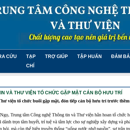
RA CỨU
TẠP
TRỢ GIÚP
TẬP HUẤN
ĐẢM BẢ
CHÍ
N VÀ THƯ VIỆN TỔ CHỨC GẶP MẶT CÁN BỘ HƯU TRÍ
ư viện tổ chức buổi gặp mặt, đón tiếp cán bộ hưu trí trước thề
 Ngọ, Trung tâm Công nghệ Thông tin và Thư viện hân hoan tổ chức h
ã dành trọn tâm huyết, trí tuệ và tâm lực cho sự nghiệp xây dựng và phá
m hỏi, mà còn thể hiện truyền thống “uống nước nhớ nguồn”, sự trân trọ