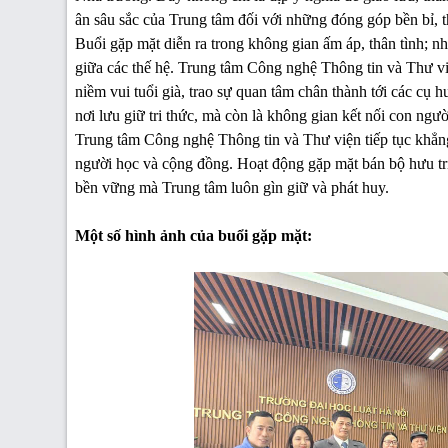
ân sâu sắc của Trung tâm đối với những đóng góp bền bỉ, t
Buổi gặp mặt diễn ra trong không gian ấm áp, thân tình; n
giữa các thế hệ. Trung tâm Công nghệ Thông tin và Thư 
niềm vui tuổi già, trao sự quan tâm chân thành tới các cụ h
nơi lưu giữ tri thức, mà còn là không gian kết nối con ngư
Trung tâm Công nghệ Thông tin và Thư viện tiếp tục khẳng đ
người học và cộng đồng. Hoạt động gặp mặt bán bộ hưu trí 
bền vững mà Trung tâm luôn gìn giữ và phát huy.
Một số hình ảnh của buổi gặp mặt: