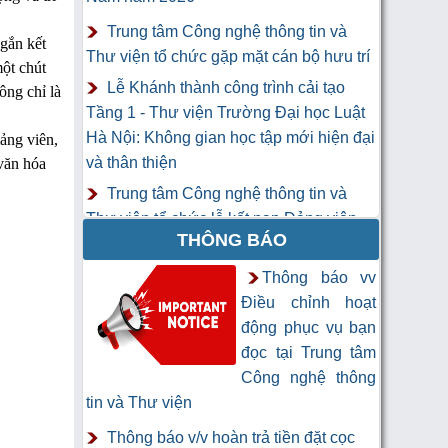
Trung tâm Công nghệ thông tin và
 gắn kết
Thư viện tổ chức gặp mặt cán bộ hưu trí
ột chút
Lễ Khánh thành công trình cải tạo
ông chỉ là
Tầng 1 - Thư viện Trường Đại học Luật
Hà Nội: Không gian học tập mới hiện đại
iảng viên,
và thân thiện
 văn hóa
Trung tâm Công nghệ thông tin và
Thư viện tổ chức lễ kết nạp Đảng viên
THÔNG BÁO
mới
Khai mạc Khóa học “Trí tuệ nhân tạo
Thông báo vv
cho chuyên gia thông tin và thư viện”
Điều chỉnh hoạt
động phục vụ bạn
đọc tại Trung tâm
Công nghệ thông
tin và Thư viện
Thông báo v/v hoàn trả tiền đặt cọc