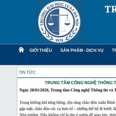
GIỚI THIỆU
SẢN PHẨM - DỊCH VỤ
T
TIN TỨC
TRUNG TÂM CÔNG NGHỆ THÔNG TI
Ngày 28/01/2026, Trung tâm Công nghệ Thông tin và Th
Trong không khí tưng bừng, rộn ràng chào đón xuân Bính
gặp mặt, chào đón các cụ hưu trí – những thế hệ đi trước đ
Nhà trường. Đây không chỉ là dịp ý nghĩa để giao lưu, thă