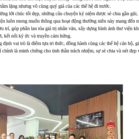
hầm lặng nhưng vô cùng quý giá của các thế hệ đi trước.
hững lời chúc tốt đẹp, những câu chuyện kỷ niệm được sẻ chia gần gũi,
viện luôn mong muốn thông qua hoạt động thường niên này mang đến m
ưu trí, góp phần lan tỏa giá trị nhân văn, xây dựng hình ảnh thư viện kh
ời, kết nối ký ức và truyền cảm hứng.
ịnh vai trò là điểm tựa tri thức, đồng hành cùng các thế hệ cán bộ, g
chính là minh chứng cho tinh thần trách nhiệm, sự sẻ chia và nét đẹp