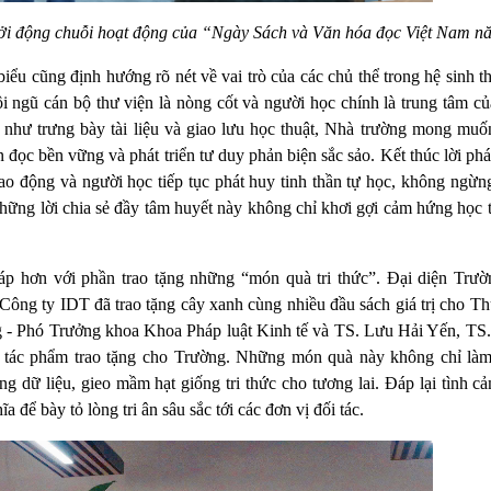
hởi động chuỗi hoạt động của “Ngày Sách và Văn hóa đọc Việt Nam n
ểu cũng định hướng rõ nét về vai trò của các chủ thể trong hệ sinh thá
i ngũ cán bộ thư viện là nòng cốt và người học chính là trung tâm c
ực như trưng bày tài liệu và giao lưu học thuật, Nhà trường mong muố
 đọc bền vững và phát triển tư duy phản biện sắc sảo. Kết thúc lời phá
o động và người học tiếp tục phát huy tinh thần tự học, không ngừn
hững lời chia sẻ đầy tâm huyết này không chỉ khơi gợi cảm hứng học 
 áp hơn với phần trao tặng những “món quà tri thức”. Đại diện Trư
ông ty IDT đã trao tặng cây xanh cùng nhiều đầu sách giá trị cho Th
g - Phó Trưởng khoa Khoa Pháp luật Kinh tế và TS. Lưu Hải Yến, TS
g tác phẩm trao tặng cho Trường. Những món quà này không chỉ là
 dữ liệu, gieo mầm hạt giống tri thức cho tương lai. Đáp lại tình c
để bày tỏ lòng tri ân sâu sắc tới các đơn vị đối tác.