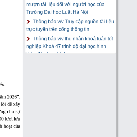
mượn tài liệu đối với người học của
Trường Đại học Luật Hà Nội
Thông báo v/v Truy cập nguồn tài liệu
trực tuyến trên cổng thông tin
Thông báo v/v thu nhận khoá luận tốt
nghiệp Khoá 47 trình độ đại học hình
thức đào tạo chính quy
Thư Cảm Ơn tới tác giả gửi tặng
sách Trung tâm Công nghệ thông tin và
Thư viện Trường Đại học Luật Hà Nội
ên.
năm 2026”.
lõi để xây
ứng cho sự
0 lượt lưu
h hoạt của