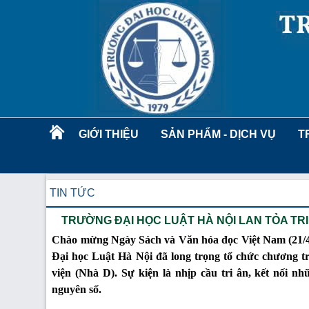
GIỚI THIỆU
SẢN PHẨM - DỊCH VỤ
T
TIN TỨC
TRƯỜNG ĐẠI HỌC LUẬT HÀ NỘI LAN TỎA TRI
Chào mừng Ngày Sách và Văn hóa đọc Việt Nam (21/4)
Đại học Luật Hà Nội đã long trọng tổ chức chương 
viện (Nhà D). Sự kiện là nhịp cầu tri ân, kết nối n
nguyên số.