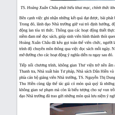
TS. Hoàng Xuân Châu phát biểu khai mạc, chính thức k
Bên cạnh việc ghi nhận những kết quả đạt được, bài phát bi
Trong đó, lãnh đạo Nhà trường giữ vai trò định hướng, độ
động lan tỏa tri thức. Thông qua các hoạt động thiết th
niềm đam mê đọc sách, giúp sinh viên hình thành thói quen
Hoàng Xuân Châu đã kêu gọi toàn thể viên chức, người la
trình độ chuyên môn thông qua việc đọc sách mỗi ngày. N
mở đường cho các hoạt động ý nghĩa diễn ra ngay sau đó.
Tiếp nối chương trình, không gian Thư viện trở nên ấm
Thanh tra, Nhà xuất bản Tư pháp, Nhà sách Dân Hiền và C
phía cán bộ giảng viên Nhà trường, TS. Nguyễn Thị Dun
Thu Hiền cùng tập thể tác giả có món quà quý là nhữn
không gian sư phạm mà còn là biểu tượng cho sự vun trồng
đạo Nhà trường đã trao gửi những món quà lưu niệm ý nghĩa 