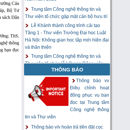
Trường Cán
Trung tâm Công nghệ thông tin và
háp, Bộ Tư
Thư viện tổ chức gặp mặt cán bộ hưu trí
à sách Dân
Lễ Khánh thành công trình cải tạo
Tầng 1 - Thư viện Trường Đại học Luật
ưởng; ThS.
Hà Nội: Không gian học tập mới hiện đại
nghệ thông
và thân thiện
ng bạn đọc
Trung tâm Công nghệ thông tin và
Thư viện tổ chức lễ kết nạp Đảng viên
THÔNG BÁO
mới
Khai mạc Khóa học “Trí tuệ nhân tạo
Thông báo vv
cho chuyên gia thông tin và thư viện”
Điều chỉnh hoạt
động phục vụ bạn
đọc tại Trung tâm
Công nghệ thông
tin và Thư viện
Thông báo v/v hoàn trả tiền đặt cọc