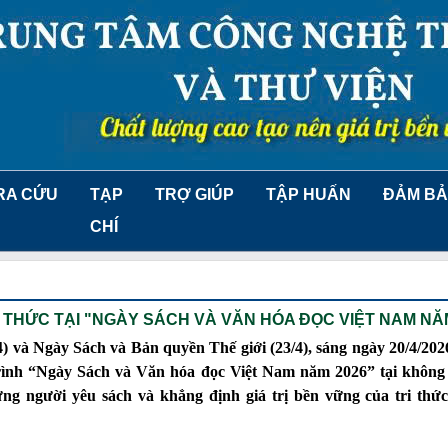
RA CỨU
TẠP
TRỢ GIÚP
TẬP HUẤN
ĐẢM BẢ
CHÍ
 THỨC TẠI "NGÀY SÁCH VÀ VĂN HÓA ĐỌC VIỆT NAM NĂ
 và Ngày Sách và Bản quyền Thế giới (23/4), sáng ngày 20/4/20
trình “Ngày Sách và Văn hóa đọc Việt Nam năm 2026” tại không
hững người yêu sách và khẳng định giá trị bền vững của tri thứ