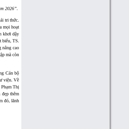
ăm 2026”.
i tri thức.
ủa mọi hoạt
n khơi dậy
t biểu, TS.
g nâng cao
tập mà còn
ờng Cán bộ
ư viện. Về
. Phạm Thị
m đẹp thêm
ảm đó, lãnh