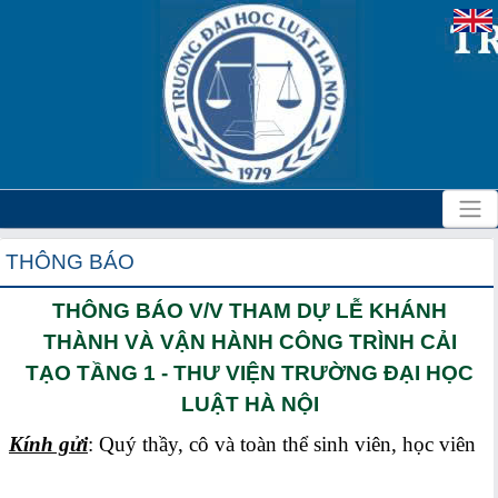
THÔNG BÁO
THÔNG BÁO V/V THAM DỰ LỄ KHÁNH
THÀNH VÀ VẬN HÀNH CÔNG TRÌNH CẢI
TẠO TẦNG 1 - THƯ VIỆN TRƯỜNG ĐẠI HỌC
LUẬT HÀ NỘI
Kính gửi
: Quý thầy, cô và toàn thể sinh viên, học viên