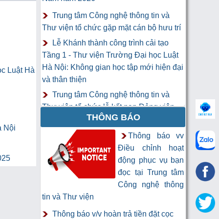
Trung tâm Công nghệ thông tin và
Thư viện tổ chức gặp mặt cán bộ hưu trí
Lễ Khánh thành công trình cải tạo
Tầng 1 - Thư viện Trường Đại học Luật
Hà Nội: Không gian học tập mới hiện đại
ọc Luật Hà
và thân thiện
Trung tâm Công nghệ thông tin và
Thư viện tổ chức lễ kết nạp Đảng viên
THÔNG BÁO
mới
à Nội
Khai mạc Khóa học “Trí tuệ nhân tạo
Thông báo vv
cho chuyên gia thông tin và thư viện”
Điều chỉnh hoạt
025
động phục vụ bạn
đọc tại Trung tâm
Công nghệ thông
tin và Thư viện
Thông báo v/v hoàn trả tiền đặt cọc