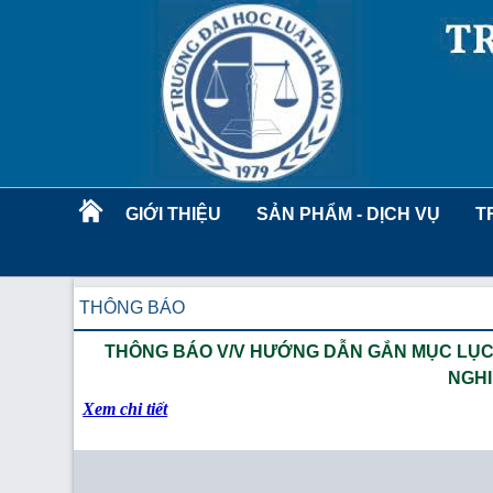
GIỚI THIỆU
SẢN PHẨM - DỊCH VỤ
T
THÔNG BÁO
THÔNG BÁO V/V HƯỚNG DẪN GẮN MỤC LỤC
NGHI
Xem chi tiết