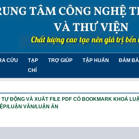
RA CỨU
TẠP
TRỢ GIÚP
TẬP HUẤN
ĐẢM BẢ
CHÍ
 TỰ ĐỘNG VÀ XUẤT FILE PDF CÓ BOOKMARK KHOÁ LU
ỆP/LUẬN VĂN/LUẬN ÁN