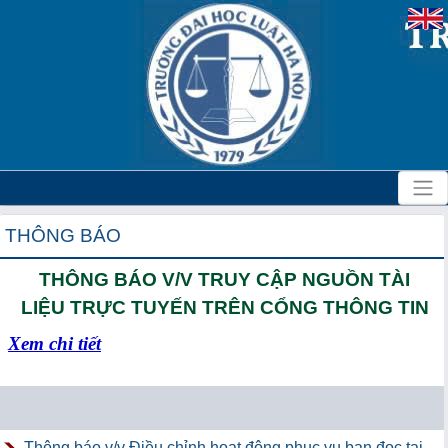
THÔNG BÁO
THÔNG BÁO V/V TRUY CẬP NGUỒN TÀI
LIỆU TRỰC TUYẾN TRÊN CỔNG THÔNG TIN
Xem chi tiết
Thông báo v/v Điều chỉnh hoạt động phục vụ bạn đọc tại