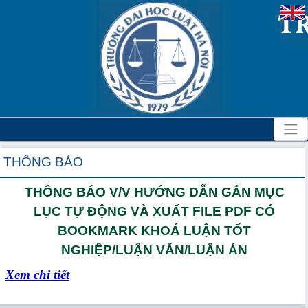
THÔNG BÁO
THÔNG BÁO V/V HƯỚNG DẪN GẮN MỤC
LỤC TỰ ĐỘNG VÀ XUẤT FILE PDF CÓ
BOOKMARK KHOÁ LUẬN TỐT
NGHIỆP/LUẬN VĂN/LUẬN ÁN
Xem chi tiết