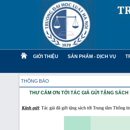
GIỚI THIỆU
SẢN PHẨM - DỊCH VỤ
T
THÔNG BÁO
THƯ CẢM ƠN TỚI TÁC GIẢ GỬI TẶNG SÁCH
Kính gửi
: Tác giả đã gửi tặng sách tới Trung tâm Thông 