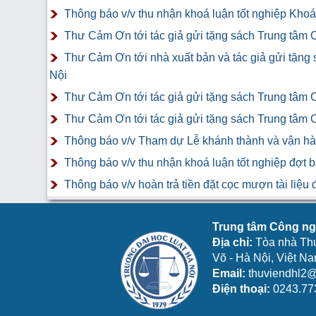
Thông báo v/v thu nhận khoá luận tốt nghiệp Khoá 
Thư Cảm Ơn tới tác giả gửi tặng sách Trung tâm 
Thư Cảm Ơn tới nhà xuất bản và tác giả gửi tặng
Nội
Thư Cảm Ơn tới tác giả gửi tặng sách Trung tâm 
Thư Cảm Ơn tới tác giả gửi tặng sách Trung tâm 
Thông báo v/v Tham dự Lễ khánh thành và vận hàn
Thông báo v/v thu nhận khoá luận tốt nghiệp đợt 
Thông báo v/v hoàn trả tiền đặt cọc mượn tài liệ
Trung tâm Công ngh
Địa chỉ:
Tòa nhà Th
Võ - Hà Nội, Việt N
Email:
thuviendhl2@
Điện thoại:
0243.77