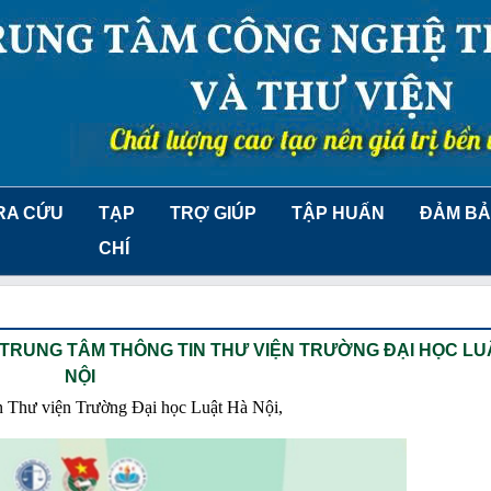
RA CỨU
TẠP
TRỢ GIÚP
TẬP HUẤN
ĐẢM BẢ
CHÍ
 TRUNG TÂM THÔNG TIN THƯ VIỆN TRƯỜNG ĐẠI HỌC LU
NỘI
tin Thư viện Trường Đại học Luật Hà Nội,