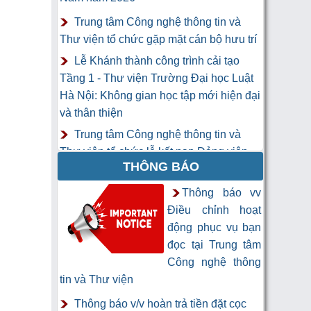
Trung tâm Công nghệ thông tin và
Thư viện tổ chức gặp mặt cán bộ hưu trí
Lễ Khánh thành công trình cải tạo
Tầng 1 - Thư viện Trường Đại học Luật
Hà Nội: Không gian học tập mới hiện đại
và thân thiện
Trung tâm Công nghệ thông tin và
Thư viện tổ chức lễ kết nạp Đảng viên
THÔNG BÁO
mới
Khai mạc Khóa học “Trí tuệ nhân tạo
Thông báo vv
cho chuyên gia thông tin và thư viện”
Điều chỉnh hoạt
động phục vụ bạn
đọc tại Trung tâm
Công nghệ thông
tin và Thư viện
Thông báo v/v hoàn trả tiền đặt cọc