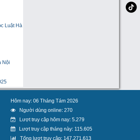
ọc Luật Hà
à Nội
025
Hôm nay: 06 Tháng Tám 2026
Người dùng online: 270
Lượt truy cập hôm nay: 5.279
Lượt truy cập tháng này: 115.605
Tổng lượt truy cập: 147.271.613