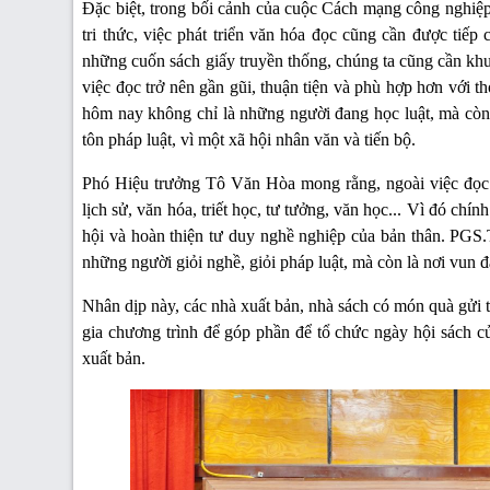
Đặc biệt, trong bối cảnh của cuộc Cách mạng công nghiệp
tri thức, việc phát triển văn hóa đọc cũng cần được tiếp
những cuốn sách giấy truyền thống, chúng ta cũng cần khuyế
việc đọc trở nên gần gũi, thuận tiện và phù hợp hơn với t
hôm nay không chỉ là những người đang học luật, mà còn 
tôn pháp luật, vì một xã hội nhân văn và tiến bộ.
Phó Hiệu trưởng Tô Văn Hòa mong rằng, ngoài việc đọc 
lịch sử, văn hóa, triết học, tư tưởng, văn học... Vì đó ch
hội và hoàn thiện tư duy nghề nghiệp của bản thân. PGS
những người giỏi nghề, giỏi pháp luật, mà còn là nơi vun đ
Nhân dịp này, các nhà xuất bản, nhà sách có món quà gửi 
gia chương trình để góp phần để tổ chức ngày hội sách c
xuất bản.