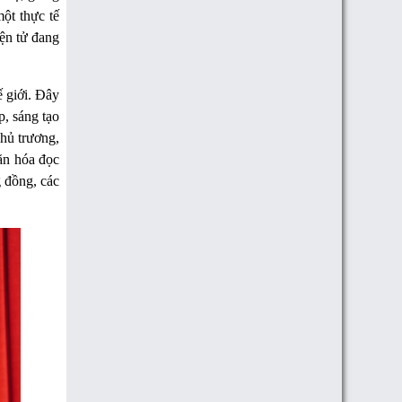
ột thực tế
iện tử đang
ế giới. Đây
p, sáng tạo
hủ trương,
văn hóa đọc
 đồng, các