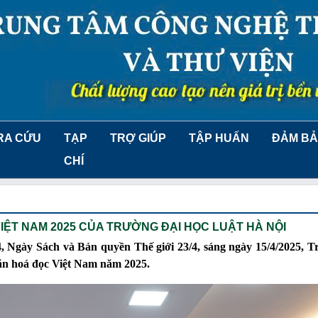
RA CỨU
TẠP
TRỢ GIÚP
TẬP HUẤN
ĐẢM BẢ
CHÍ
IỆT NAM 2025 CỦA TRƯỜNG ĐẠI HỌC LUẬT HÀ NỘI
Ngày Sách và Bản quyền Thế giới 23/4, sáng ngày 15/4/2025, T
ăn hoá đọc Việt Nam năm 2025.