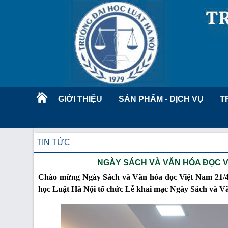
GIỚI THIỆU
SẢN PHẨM - DỊCH VỤ
T
TIN TỨC
NGÀY SÁCH VÀ VĂN HÓA ĐỌC V
Chào mừng Ngày Sách và Văn hóa đọc Việt Nam 21/4, 
học Luật Hà Nội tổ chức Lễ khai mạc Ngày Sách và V