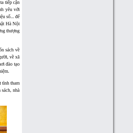
a tiếp cận
ình yêu với
ệu số... để
Luật Hà Nội
ởng thượng
ốn sách về
gười, về xã
ơi đào tạo
hiệm.
t tình tham
 sách, nhà