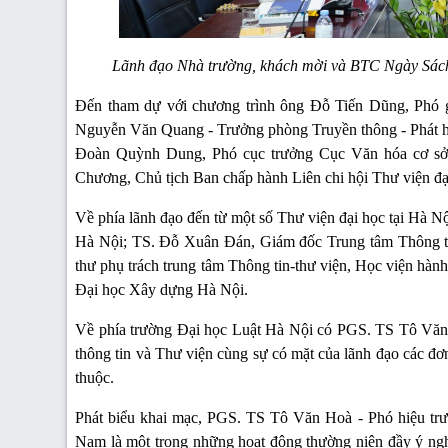
Lãnh đạo Nhà trường, khách mời và BTC Ngày Sách 
Đến tham dự với chương trình ông Đỗ Tiến Dũng, Phó g
Nguyễn Văn Quang - Trưởng phòng Truyền thông - Phát hà
Đoàn Quỳnh Dung, Phó cục trưởng Cục Văn hóa cơ sở,
Chương, Chủ tịch Ban chấp hành Liên chi hội Thư viện đạ
Về phía lãnh đạo đến từ một số Thư viện đại học tại Hà 
Hà Nội; TS. Đỗ Xuân Đán, Giám đốc Trung tâm Thông ti
thư phụ trách trung tâm Thông tin-thư viện, Học viện hà
Đại học Xây dựng Hà Nội.
Về phía trường Đại học Luật Hà Nội có PGS. TS Tô Vă
thông tin và Thư viện cùng sự có mặt của lãnh đạo các đơn
thuộc.
Phát biểu khai mạc, PGS. TS Tô Văn Hoà - Phó hiệu trư
Nam là một trong những hoạt động thường niên đầy ý nghĩ