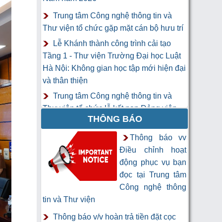
Trung tâm Công nghệ thông tin và
Thư viện tổ chức gặp mặt cán bộ hưu trí
Lễ Khánh thành công trình cải tạo
Tầng 1 - Thư viện Trường Đại học Luật
Hà Nội: Không gian học tập mới hiện đại
và thân thiện
Trung tâm Công nghệ thông tin và
Thư viện tổ chức lễ kết nạp Đảng viên
THÔNG BÁO
mới
Khai mạc Khóa học “Trí tuệ nhân tạo
Thông báo vv
cho chuyên gia thông tin và thư viện”
Điều chỉnh hoạt
động phục vụ bạn
đọc tại Trung tâm
Công nghệ thông
tin và Thư viện
Thông báo v/v hoàn trả tiền đặt cọc