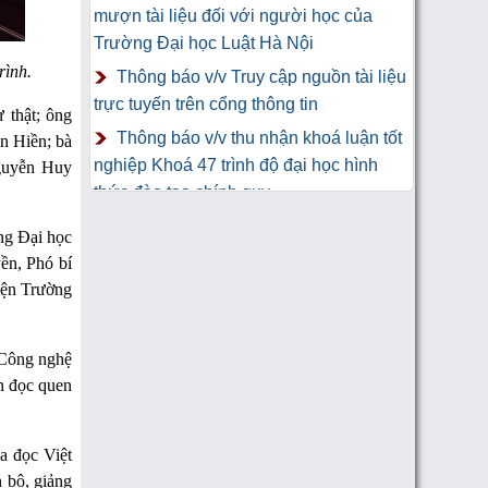
mượn tài liệu đối với người học của
Trường Đại học Luật Hà Nội
rình.
Thông báo v/v Truy cập nguồn tài liệu
trực tuyến trên cổng thông tin
 thật; ông
Thông báo v/v thu nhận khoá luận tốt
n Hiền; bà
nghiệp Khoá 47 trình độ đại học hình
guyễn Huy
thức đào tạo chính quy
Thư Cảm Ơn tới tác giả gửi tặng
ng Đại học
sách Trung tâm Công nghệ thông tin và
ền, Phó bí
Thư viện Trường Đại học Luật Hà Nội
iện Trường
 Công nghệ
ạn đọc quen
a đọc Việt
 bộ, giảng