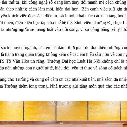
 lần thứ tư, khi công nghệ số đang làm thay đổi mạnh mẽ cách chúng t
 cận theo những cách làm mới, hiện đại hơn. Bên cạnh việc giữ gìn t
n khích việc đọc sách điện tử, sách nói, khai thác các nền tảng học li
hói quen, điều kiện học tập của thế hệ trẻ. Sinh viên Trường Đại học 
là những người sẽ mang luật vào đời sông, vì sự công bằng, vì lý tư
sách chuyên ngành, các em sẽ dành thời gian để đọc thêm những cu
ính là hành trang quan trọng không kém để các em hiểu sâu hơn về con n
.TS Tô Văn Hòa tin rằng, Trường Đại học Luật Hà Nội không chỉ là n
ắp nên những con người tử tế, hiểu đời, yêu tri thức và sống có trách n
tặng cho Trường và cũng để cảm ơn các nhà xuất bản, nhà sách đã nhiệ
ủa Trường thêm long trọng, Nhà trường gửi tặng món quà cho các nhà