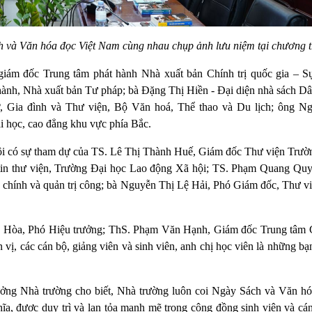
và Văn hóa đọc Việt Nam cùng nhau chụp ảnh lưu niệm tại chương t
iám đốc Trung tâm phát hành Nhà xuất bản Chính trị quốc gia – Sự
nh, Nhà xuất bản Tư pháp; bà Đặng Thị Hiền - Đại diện nhà sách Dâ
 Gia đình và Thư viện, Bộ Văn hoá, Thể thao và Du lịch; ông N
i học, cao đẳng khu vực phía Bắc.
Nội có sự tham dự của TS. Lê Thị Thành Huế, Giám đốc Thư viện Trườ
n thư viện, Trường Đại học Lao động Xã hội; TS. Phạm Quang Quy
nh chính và quản trị công; bà Nguyễn Thị Lệ Hải, Phó Giám đốc, Thư v
n Hòa, Phó Hiệu trưởng; ThS. Phạm Văn Hạnh, Giám đốc Trung tâm
 vị, các cán bộ, giảng viên và sinh viên, anh chị học viên là những b
ởng Nhà trường cho biết, Nhà trường luôn coi Ngày Sách và Văn hó
a, được duy trì và lan tỏa mạnh mẽ trong cộng đồng sinh viên và cán