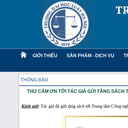
GIỚI THIỆU
SẢN PHẨM - DỊCH VỤ
T
THÔNG BÁO
THƯ CẢM ƠN TỚI TÁC GIẢ GỬI TẶNG SÁCH
Kính gửi
: Tác giả đã gửi tặng sách tới Trung tâm Công n