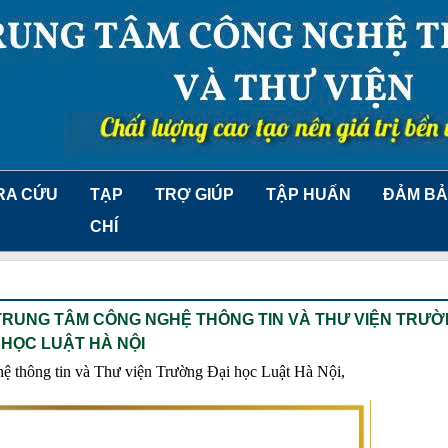
RA CỨU
TẠP
TRỢ GIÚP
TẬP HUẤN
ĐẢM BẢ
CHÍ
 TRUNG TÂM CÔNG NGHỆ THÔNG TIN VÀ THƯ VIỆN TRƯỜ
HỌC LUẬT HÀ NỘI
ghệ thông tin và Thư viện Trường Đại học Luật Hà Nội,