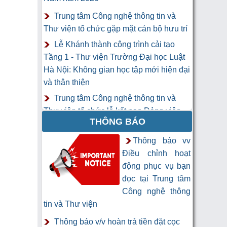
Trung tâm Công nghệ thông tin và
Thư viện tổ chức gặp mặt cán bộ hưu trí
Lễ Khánh thành công trình cải tạo
Tầng 1 - Thư viện Trường Đại học Luật
Hà Nội: Không gian học tập mới hiện đại
và thân thiện
Trung tâm Công nghệ thông tin và
Thư viện tổ chức lễ kết nạp Đảng viên
THÔNG BÁO
mới
Khai mạc Khóa học “Trí tuệ nhân tạo
Thông báo vv
cho chuyên gia thông tin và thư viện”
Điều chỉnh hoạt
động phục vụ bạn
đọc tại Trung tâm
Công nghệ thông
tin và Thư viện
Thông báo v/v hoàn trả tiền đặt cọc