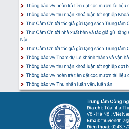
Thông báo v/v hoàn trả tiền đặt cọc mượn tài liệ
Thông báo v/v thu nhận khoá luận tốt nghiệp Khoá 
Thư Cảm Ơn tới tác giả gửi tặng sách Trung tâm 
Thư Cảm Ơn tới nhà xuất bản và tác giả gửi tặng
Nội
Thư Cảm Ơn tới tác giả gửi tặng sách Trung tâm 
Thông báo v/v Tham dự Lễ khánh thành và vận hàn
Thông báo v/v thu nhận khoá luận tốt nghiệp đợt 
Thông báo v/v hoàn trả tiền đặt cọc mượn tài liệ
Thông báo v/v Thu nhận luận văn, luận án
Trung tâm Công ngh
Địa chỉ:
Tòa nhà Th
Võ - Hà Nội, Việt N
Email:
thuviendhl2@
Điện thoại:
0243.77