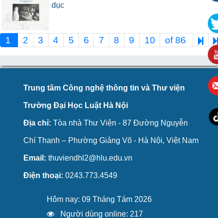
dục
1
2
3
4
5
6
7
8
9
10
of 86
Trung tâm Công nghệ thông tin và Thư viện
Trường Đại Học Luật Hà Nội
Địa chỉ:
Tòa nhà Thư Viện - 87 Đường Nguyễn
Chí Thanh – Phường Giảng Võ - Hà Nội, Việt Nam
Email:
thuviendhl2@hlu.edu.vn
Điện thoại:
0243.773.4549
Hôm nay: 09 Tháng Tám 2026
Người dùng online: 217