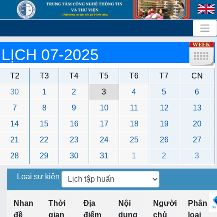
LỊCH 07-2025
T2
T3
T4
T5
T6
T7
CN
30
1
2
3
4
5
6
7
8
9
10
11
12
13
14
15
16
17
18
19
20
21
22
23
24
25
26
27
28
29
30
31
1
2
3
Loại sự kiện
Nhan
Thời
Địa
Nội
Người
Phân
đề
gian
điểm
dung
chủ
loại