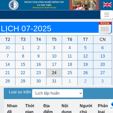
LỊCH 07-2025
T2
T3
T4
T5
T6
T7
CN
30
1
2
3
4
5
6
7
8
9
10
11
12
13
14
15
16
17
18
19
20
21
22
23
24
25
26
27
28
29
30
31
1
2
3
Loại sự kiện
Nhan
Thời
Địa
Nội
Người
Phân
đề
gian
điểm
dung
chủ
loại