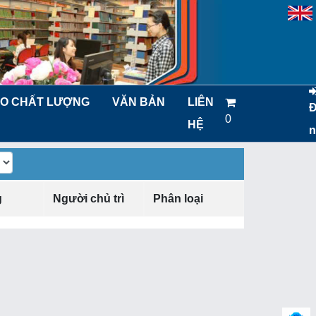
O CHẤT LƯỢNG
VĂN BẢN
LIÊN
0
HỆ
n
g
Người chủ trì
Phân loại