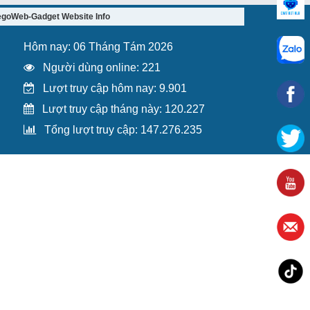
egoWeb-Gadget Website Info
Hôm nay: 06 Tháng Tám 2026
Người dùng online: 221
Lượt truy cập hôm nay: 9.901
Lượt truy cập tháng này: 120.227
Tổng lượt truy cập: 147.276.235