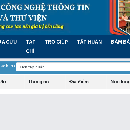
RA CỨU
TẠP
TRỢ GIÚP
TẬP HUẤN
ĐẢM BẢ
CHÍ
 sự kiện
 đề
Thời gian
Địa điểm
Nội dun