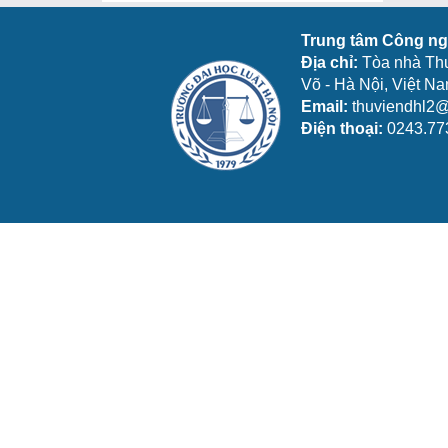
Trung tâm Công ngh
Địa chỉ:
Tòa nhà Th
Võ - Hà Nội, Việt N
Email:
thuviendhl2@
Điện thoại:
0243.77