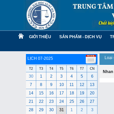
GIỚI THIỆU
SẢN PHẨM - DỊCH VỤ
T
Loại
LỊCH 07-2025
T2
T3
T4
T5
T6
T7
CN
Nhan
30
1
2
3
4
5
6
7
8
9
10
11
12
13
14
15
16
17
18
19
20
21
22
23
24
25
26
27
28
29
30
31
1
2
3