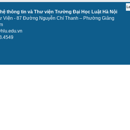
L
ệ thông tin và Thư viện Trường Đại Học Luật Hà Nội
ư Viện - 87 Đường Nguyễn Chí Thanh – Phường Giảng
am
hlu.edu.vn
3.4549