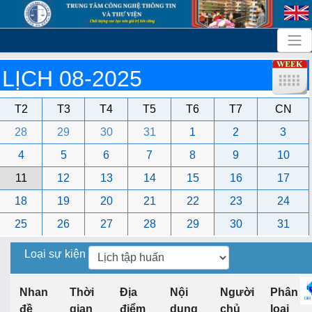
LỊCH 08-2025
T2
T3
T4
T5
T6
T7
CN
28
29
30
31
1
2
3
4
5
6
7
8
9
10
11
12
13
14
15
16
17
18
19
20
21
22
23
24
25
26
27
28
29
30
31
Loại sự kiện
Nhan
Thời
Địa
Nội
Người
Phân
đề
gian
điểm
dung
chủ
loại