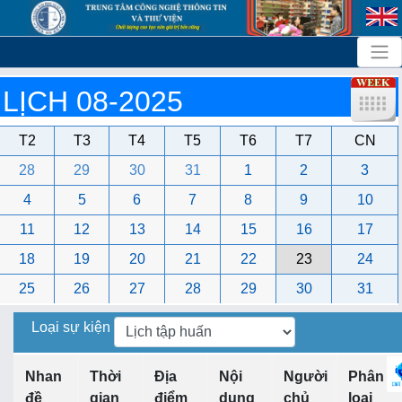
LỊCH 08-2025
T2
T3
T4
T5
T6
T7
CN
28
29
30
31
1
2
3
4
5
6
7
8
9
10
11
12
13
14
15
16
17
18
19
20
21
22
23
24
25
26
27
28
29
30
31
Loại sự kiện
Nhan
Thời
Địa
Nội
Người
Phân
đề
gian
điểm
dung
chủ
loại