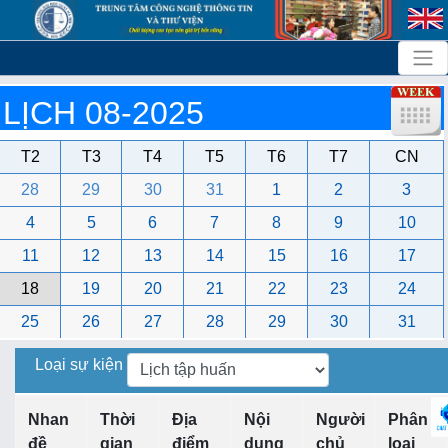
LỊCH 08-2025
T2
T3
T4
T5
T6
T7
CN
28
29
30
31
1
2
3
4
5
6
7
8
9
10
11
12
13
14
15
16
17
18
19
20
21
22
23
24
25
26
27
28
29
30
31
Loại sự kiện
Nhan
Thời
Địa
Nội
Người
Phân
đề
gian
điểm
dung
chủ
loại