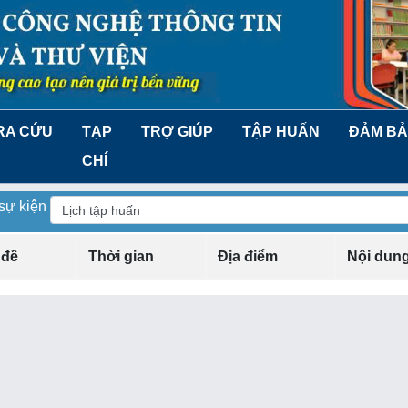
RA CỨU
TẠP
TRỢ GIÚP
TẬP HUẤN
ĐẢM BẢ
CHÍ
 sự kiện
 đề
Thời gian
Địa điểm
Nội dun