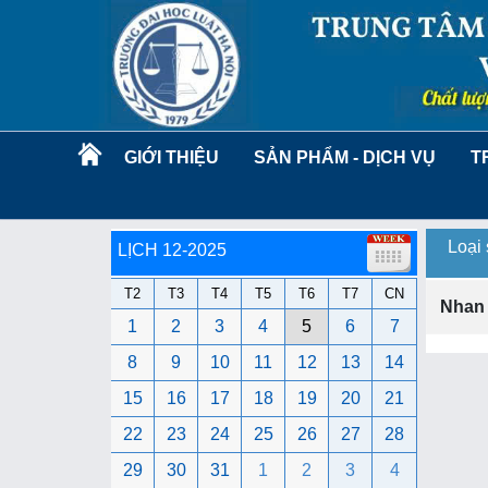
GIỚI THIỆU
SẢN PHẨM - DỊCH VỤ
T
Loại
LỊCH 12-2025
T2
T3
T4
T5
T6
T7
CN
Nhan
1
2
3
4
5
6
7
8
9
10
11
12
13
14
15
16
17
18
19
20
21
22
23
24
25
26
27
28
29
30
31
1
2
3
4