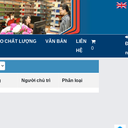
O CHẤT LƯỢNG
VĂN BẢN
LIÊN
0
HỆ
n
g
Người chủ trì
Phân loại