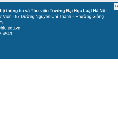
L
ệ thông tin và Thư viện Trường Đại Học Luật Hà Nội
ư Viện - 87 Đường Nguyễn Chí Thanh – Phường Giảng
am
hlu.edu.vn
3.4549