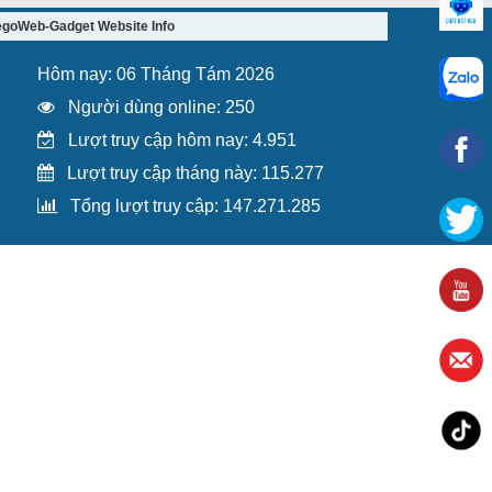
egoWeb-Gadget Website Info
Hôm nay: 06 Tháng Tám 2026
Người dùng online: 250
Lượt truy cập hôm nay: 4.951
Lượt truy cập tháng này: 115.277
Tổng lượt truy cập: 147.271.285