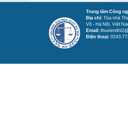
Trung tâm Công ngh
Địa chỉ:
Tòa nhà Th
Võ - Hà Nội, Việt N
Email:
thuviendhl2@
Điện thoại:
0243.77