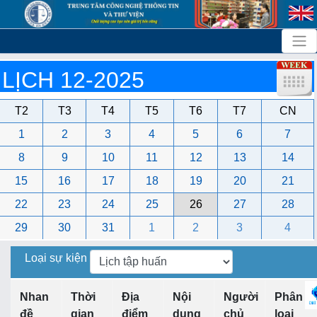
LỊCH 12-2025
T2
T3
T4
T5
T6
T7
CN
1
2
3
4
5
6
7
8
9
10
11
12
13
14
15
16
17
18
19
20
21
22
23
24
25
26
27
28
29
30
31
1
2
3
4
Loại sự kiện
Nhan
Thời
Địa
Nội
Người
Phân
đề
gian
điểm
dung
chủ
loại