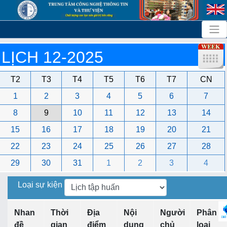
LỊCH 12-2025
T2
T3
T4
T5
T6
T7
CN
1
2
3
4
5
6
7
8
9
10
11
12
13
14
15
16
17
18
19
20
21
22
23
24
25
26
27
28
29
30
31
1
2
3
4
Loại sự kiện
Nhan
Thời
Địa
Nội
Người
Phân
đề
gian
điểm
dung
chủ
loại