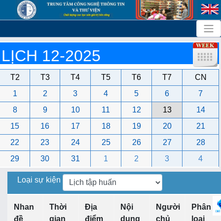
LỊCH 12-2025
T2
T3
T4
T5
T6
T7
CN
1
2
3
4
5
6
7
8
9
10
11
12
13
14
15
16
17
18
19
20
21
22
23
24
25
26
27
28
29
30
31
1
2
3
4
Loại sự kiện
Nhan
Thời
Địa
Nội
Người
Phân
đề
gian
điểm
dung
chủ
loại