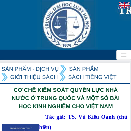
SẢN PHẨM - DỊCH VỤ
SẢN PHẨM
GIỚI THIỆU SÁCH
SÁCH TIẾNG VIỆT
CƠ CHẾ KIỂM SOÁT QUYỀN LỰC NHÀ
NƯỚC Ở TRUNG QUỐC VÀ MỘT SỐ BÀI
HỌC KINH NGHIỆM CHO VIỆT NAM
Tác giả: TS.
Vũ Kiều Oanh (chủ
biên)