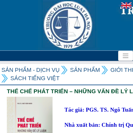
SẢN PHẨM - DỊCH VỤ
SẢN PHẨM
GIỚI T
SÁCH TIẾNG VIỆT
THỂ CHẾ PHÁT TRIỂN – NHỮNG VẤN ĐỀ LÝ 
Tác giả: PGS. TS. Ngô Tuấ
Nhà xuất bản: Chính trị Quố