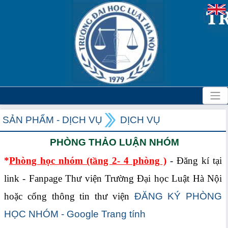
SẢN PHẨM - DỊCH VỤ
DỊCH VỤ
PHÒNG THẢO LUẬN NHÓM
*
Phòng học nhóm (tầng 2- 4 phòng )
- Đăng kí tại
link - Fanpage Thư viện Trường Đại học Luật Hà Nội
hoặc cổng thông tin thư viện
ĐĂNG KÝ PHÒNG
HỌC NHÓM - Google Trang tính