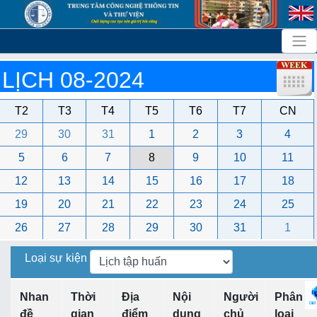
LỊCH 08-2024
T2
T3
T4
T5
T6
T7
CN
29
30
31
1
2
3
4
5
6
7
8
9
10
11
12
13
14
15
16
17
18
19
20
21
22
23
24
25
26
27
28
29
30
31
1
Loại sự kiện
Nhan
Thời
Địa
Nội
Người
Phân
đề
gian
điểm
dung
chủ
loại