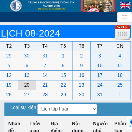
LỊCH 08-2024
T2
T3
T4
T5
T6
T7
CN
29
30
31
1
2
3
4
5
6
7
8
9
10
11
12
13
14
15
16
17
18
19
20
21
22
23
24
25
26
27
28
29
30
31
1
Loại sự kiện
Nhan
Thời
Địa
Nội
Người
Phân
đề
gian
điểm
dung
chủ
loại