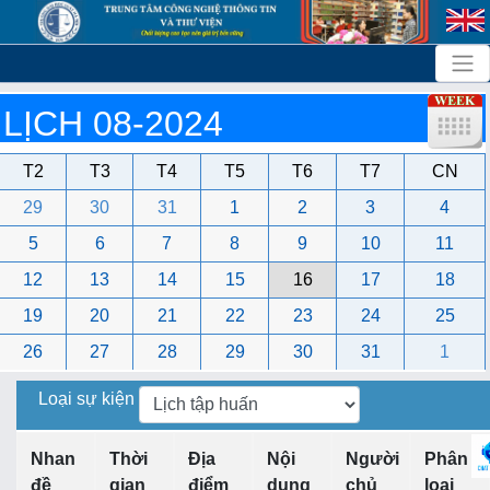
LỊCH 08-2024
T2
T3
T4
T5
T6
T7
CN
29
30
31
1
2
3
4
5
6
7
8
9
10
11
12
13
14
15
16
17
18
19
20
21
22
23
24
25
26
27
28
29
30
31
1
Loại sự kiện
Nhan
Thời
Địa
Nội
Người
Phân
đề
gian
điểm
dung
chủ
loại