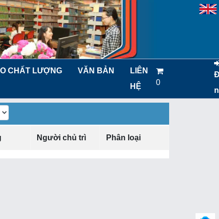
O CHẤT LƯỢNG
VĂN BẢN
LIÊN
0
HỆ
n
g
Người chủ trì
Phân loại