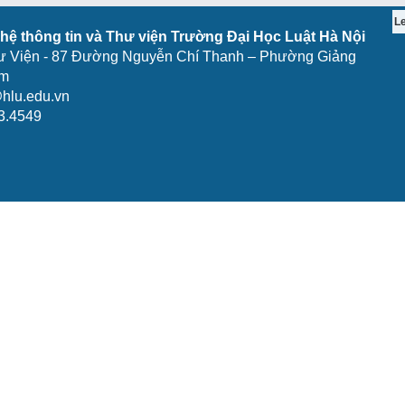
L
ệ thông tin và Thư viện Trường Đại Học Luật Hà Nội
ư Viện - 87 Đường Nguyễn Chí Thanh – Phường Giảng
am
hlu.edu.vn
3.4549