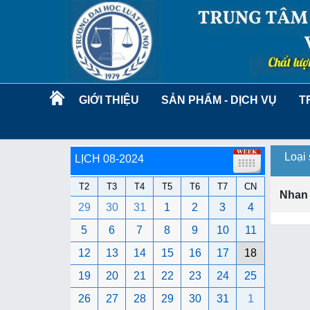
GIỚI THIỆU
SẢN PHẨM - DỊCH VỤ
T
Loại
LỊCH 08-2024
T2
T3
T4
T5
T6
T7
CN
Nhan
29
30
31
1
2
3
4
5
6
7
8
9
10
11
12
13
14
15
16
17
18
19
20
21
22
23
24
25
26
27
28
29
30
31
1