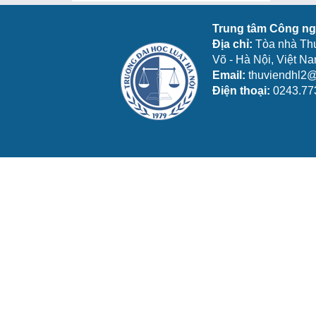
Trung tâm Công ngh
Địa chỉ:
Tòa nhà Th
Võ - Hà Nội, Việt N
Email:
thuviendhl2@
Điện thoại:
0243.77