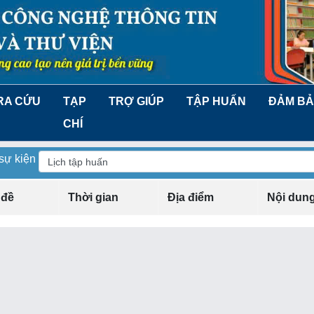
RA CỨU
TẠP
TRỢ GIÚP
TẬP HUẤN
ĐẢM BẢ
CHÍ
 sự kiện
 đề
Thời gian
Địa điểm
Nội dun