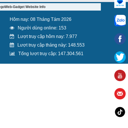
egoWeb-Gadget Website Info
Hôm nay: 08 Tháng Tám 2026
Người dùng online: 153
Lượt truy cập hôm nay: 7.977
Lượt truy cập tháng này: 148.553
Tổng lượt truy cập: 147.304.561