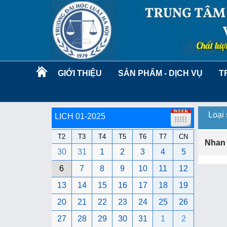
GIỚI THIỆU
SẢN PHẨM - DỊCH VỤ
T
Loại
LỊCH 01-2025
T2
T3
T4
T5
T6
T7
CN
Nhan
30
31
1
2
3
4
5
6
7
8
9
10
11
12
13
14
15
16
17
18
19
20
21
22
23
24
25
26
27
28
29
30
31
1
2