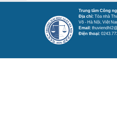
Trung tâm Công ngh
Địa chỉ:
Tòa nhà Th
Võ - Hà Nội, Việt N
Email:
thuviendhl2@
Điện thoại:
0243.77