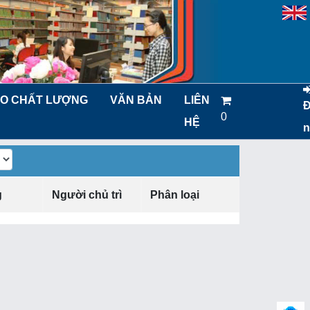
O CHẤT LƯỢNG
VĂN BẢN
LIÊN
0
HỆ
n
g
Người chủ trì
Phân loại