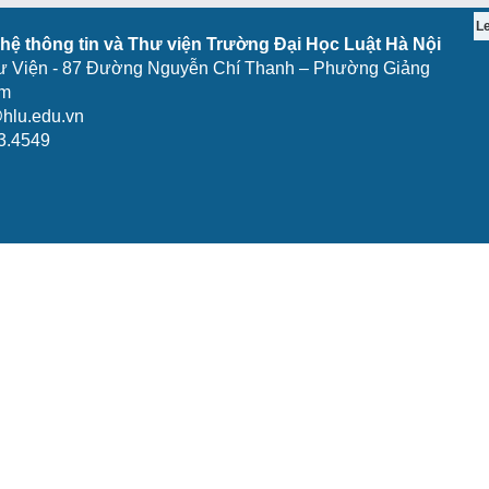
L
ệ thông tin và Thư viện Trường Đại Học Luật Hà Nội
ư Viện - 87 Đường Nguyễn Chí Thanh – Phường Giảng
am
hlu.edu.vn
3.4549