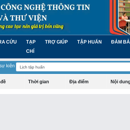
RA CỨU
TẠP
TRỢ GIÚP
TẬP HUẤN
ĐẢM BẢ
CHÍ
 sự kiện
 đề
Thời gian
Địa điểm
Nội dun