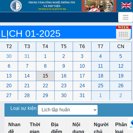
LỊCH 01-2025
T2
T3
T4
T5
T6
T7
CN
30
31
1
2
3
4
5
6
7
8
9
10
11
12
13
14
15
16
17
18
19
20
21
22
23
24
25
26
27
28
29
30
31
1
2
Loại sự kiện
Nhan
Thời
Địa
Nội
Người
Phân
đề
gian
điểm
dung
chủ
loại