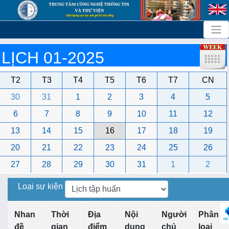
LỊCH 01-2025
T2
T3
T4
T5
T6
T7
CN
30
31
1
2
3
4
5
6
7
8
9
10
11
12
13
14
15
16
17
18
19
20
21
22
23
24
25
26
27
28
29
30
31
1
2
Loại sự kiện
Nhan
Thời
Địa
Nội
Người
Phân
đề
gian
điểm
dung
chủ
loại