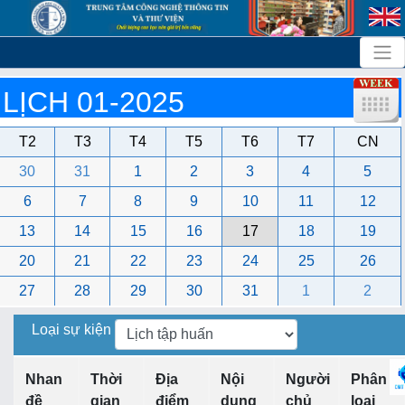
LỊCH 01-2025
T2
T3
T4
T5
T6
T7
CN
30
31
1
2
3
4
5
6
7
8
9
10
11
12
13
14
15
16
17
18
19
20
21
22
23
24
25
26
27
28
29
30
31
1
2
Loại sự kiện
Nhan
Thời
Địa
Nội
Người
Phân
đề
gian
điểm
dung
chủ
loại