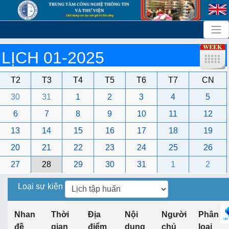
LỊCH 01-2025
T2
T3
T4
T5
T6
T7
CN
30
31
1
2
3
4
5
6
7
8
9
10
11
12
13
14
15
16
17
18
19
20
21
22
23
24
25
26
27
28
29
30
31
1
2
Loại sự kiện
Nhan
Thời
Địa
Nội
Người
Phân
đề
gian
điểm
dung
chủ
loại