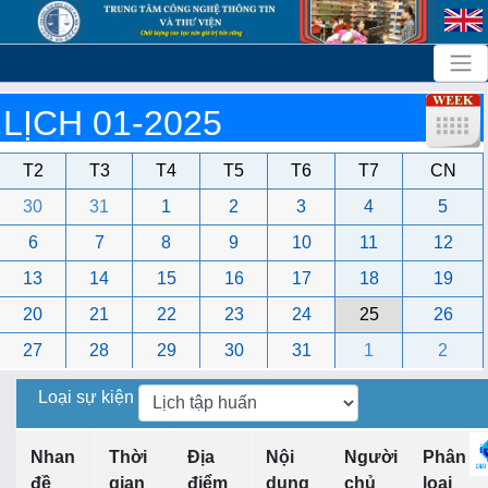
LỊCH 01-2025
T2
T3
T4
T5
T6
T7
CN
30
31
1
2
3
4
5
6
7
8
9
10
11
12
13
14
15
16
17
18
19
20
21
22
23
24
25
26
27
28
29
30
31
1
2
Loại sự kiện
Nhan
Thời
Địa
Nội
Người
Phân
đề
gian
điểm
dung
chủ
loại