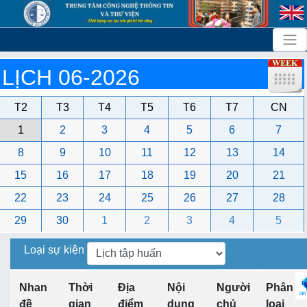
LỊCH 06-2026
T2
T3
T4
T5
T6
T7
CN
1
2
3
4
5
6
7
8
9
10
11
12
13
14
15
16
17
18
19
20
21
22
23
24
25
26
27
28
29
30
1
2
3
4
5
Loại sự kiện
Nhan
Thời
Địa
Nội
Người
Phân
đề
gian
điểm
dung
chủ
loại