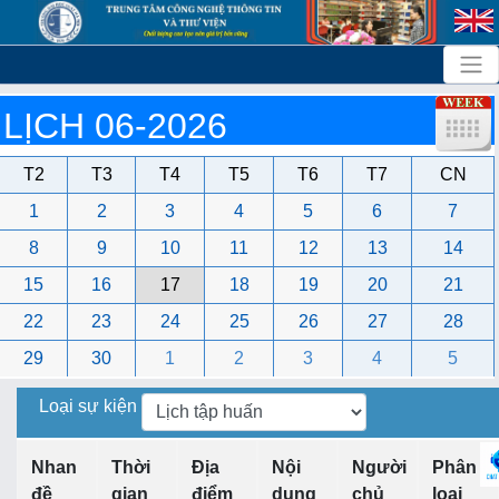
LỊCH 06-2026
T2
T3
T4
T5
T6
T7
CN
1
2
3
4
5
6
7
8
9
10
11
12
13
14
15
16
17
18
19
20
21
22
23
24
25
26
27
28
29
30
1
2
3
4
5
Loại sự kiện
Nhan
Thời
Địa
Nội
Người
Phân
đề
gian
điểm
dung
chủ
loại