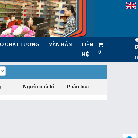
O CHẤT LƯỢNG
VĂN BẢN
LIÊN
0
HỆ
n
g
Người chủ trì
Phân loại