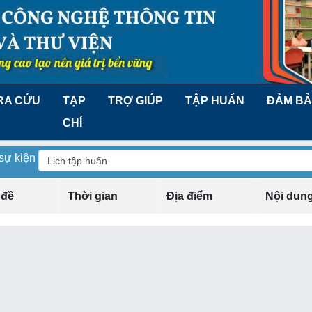
RA CỨU
TẠP
TRỢ GIÚP
TẬP HUẤN
ĐẢM BẢ
CHÍ
 sự kiện
 đề
Thời gian
Địa điểm
Nội dun