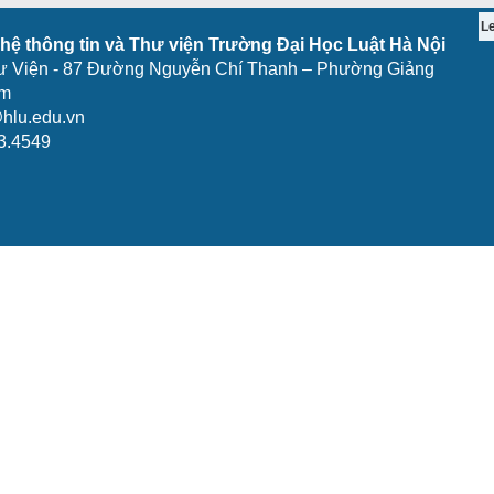
L
ệ thông tin và Thư viện Trường Đại Học Luật Hà Nội
ư Viện - 87 Đường Nguyễn Chí Thanh – Phường Giảng
am
hlu.edu.vn
3.4549