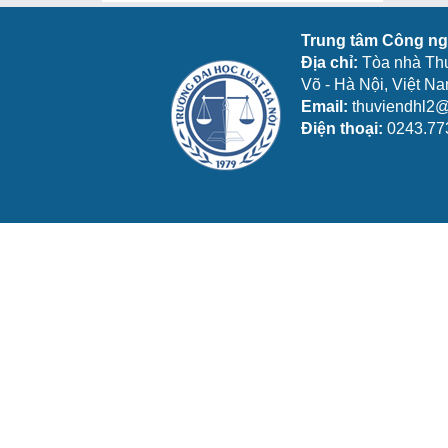
Trung tâm Công ngh
Địa chỉ:
Tòa nhà Th
Võ - Hà Nội, Việt N
Email:
thuviendhl2@
Điện thoại:
0243.77