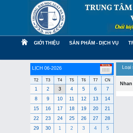
GIỚI THIỆU
SẢN PHẨM - DỊCH VỤ
T
Loại
LỊCH 06-2026
T2
T3
T4
T5
T6
T7
CN
Nhan
1
2
3
4
5
6
7
8
9
10
11
12
13
14
15
16
17
18
19
20
21
22
23
24
25
26
27
28
29
30
1
2
3
4
5