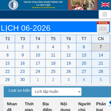
LỊCH 06-2026
T2
T3
T4
T5
T6
T7
CN
1
2
3
4
5
6
7
8
9
10
11
12
13
14
15
16
17
18
19
20
21
22
23
24
25
26
27
28
29
30
1
2
3
4
5
Loại sự kiện
Nhan
Thời
Địa
Nội
Người
Phân
đề
gian
điểm
dung
chủ
loại