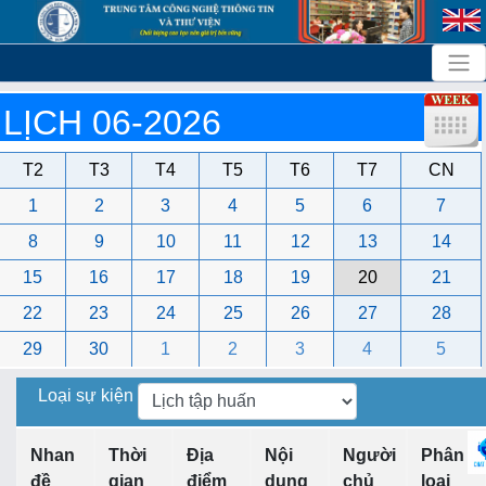
LỊCH 06-2026
T2
T3
T4
T5
T6
T7
CN
1
2
3
4
5
6
7
8
9
10
11
12
13
14
15
16
17
18
19
20
21
22
23
24
25
26
27
28
29
30
1
2
3
4
5
Loại sự kiện
Nhan
Thời
Địa
Nội
Người
Phân
đề
gian
điểm
dung
chủ
loại